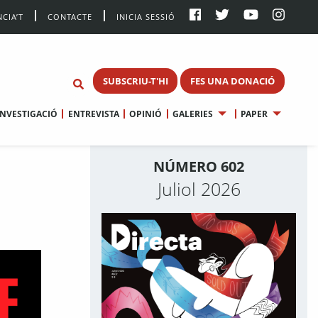
CIA’T
CONTACTE
INICIA SESSIÓ
SUBSCRIU-T'HI
FES UNA DONACIÓ
INVESTIGACIÓ
ENTREVISTA
OPINIÓ
GALERIES
PAPER
NÚMERO 602
Juliol 2026