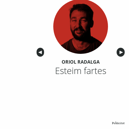
Anterior
◀︎
Sigu
▶︎
ORIOL RADALGA
Esteim fartes
Publicitat