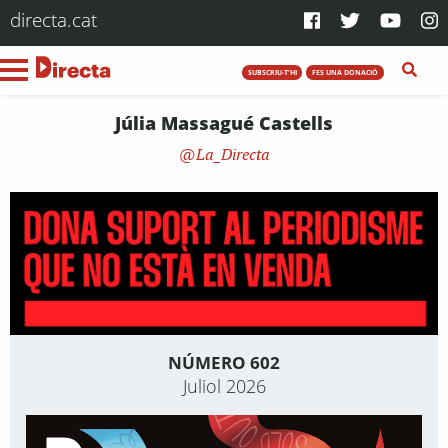
directa.cat
SUBSCRIU-T'HI
FES UNA DONACIÓ
Júlia Massagué Castells
La_Directa
NÚMERO 602
Juliol 2026