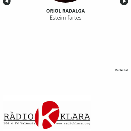
Anterior
◀︎
Sig
▶︎
ORIOL RADALGA
Esteim fartes
Publicitat