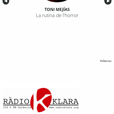
Anterior
◀︎
Sig
▶︎
TONI MEJÍAS
La rutina de l'horror
Publicitat