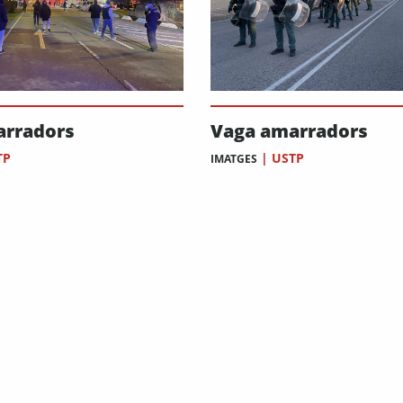
arradors
Vaga amarradors
TP
|
USTP
IMATGES