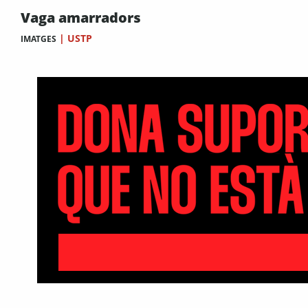
Vaga amarradors
|
USTP
IMATGES