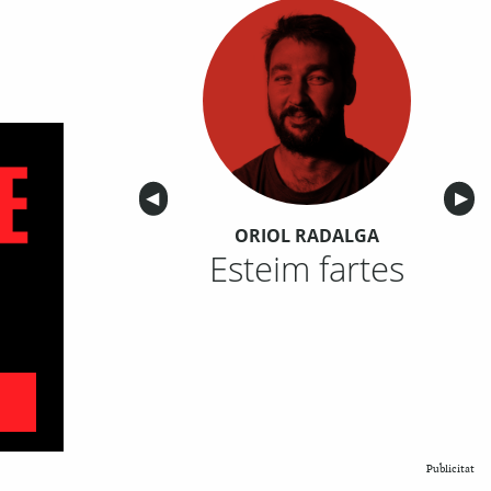
Anterior
◀︎
Sigu
▶︎
ORIOL RADALGA
Esteim fartes
Publicitat