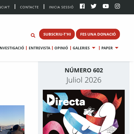
CIA’T
CONTACTE
INICIA SESSIÓ
SUBSCRIU-T'HI
FES UNA DONACIÓ
INVESTIGACIÓ
ENTREVISTA
OPINIÓ
GALERIES
PAPER
NÚMERO 602
Juliol 2026