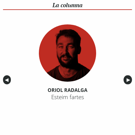
La columna
Anterior
◀︎
Sig
▶︎
ORIOL RADALGA
Esteim fartes