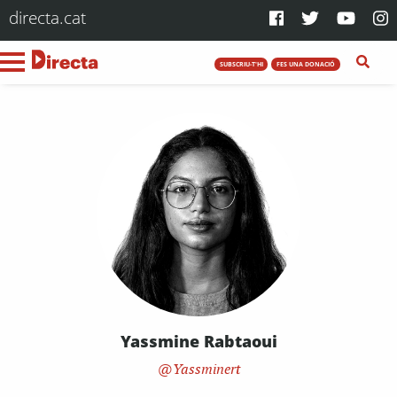
directa.cat
SUBSCRIU-T'HI
FES UNA DONACIÓ
Yassmine Rabtaoui
Yassminert