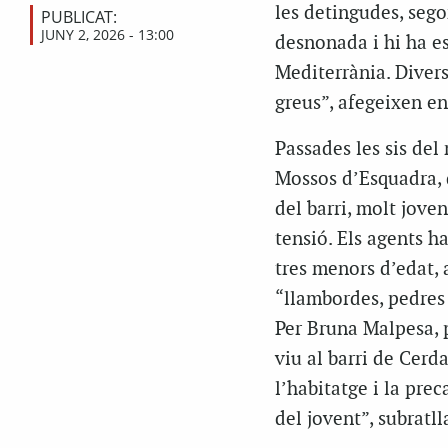
les detingudes, segon
PUBLICAT:
JUNY 2, 2026 - 13:00
desnonada i hi ha es
Mediterrània. Divers
greus”, afegeixen e
Passades les sis del
Mossos d’Esquadra, q
del barri, molt jove
tensió. Els agents h
tres menors d’edat, 
“llambordes, pedres i
Per Bruna Malpesa, 
viu al barri de Cerda
l’habitatge i la prec
del jovent”, subratll