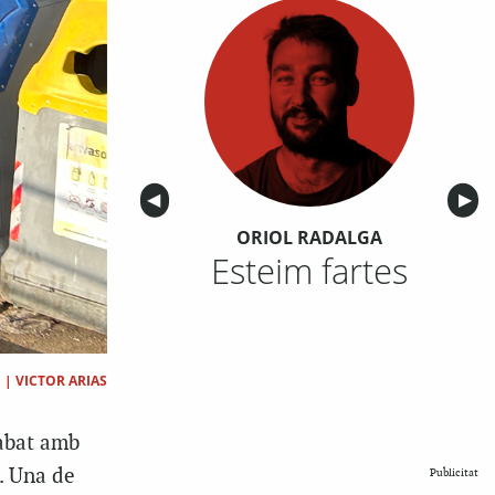
Anterior
◀︎
Sigu
▶︎
ORIOL RADALGA
Esteim fartes
|
VICTOR ARIAS
abat amb
. Una de
Publicitat