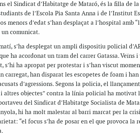
s el Sindicat d’Habitatge de Mataró, és la filla de la
tudiants de l’Escola Pia Santa Anna i de l’Institut E
os menors d’edat s’han desplaçat a l’hospital amb “
n un comunicat.
 matí, s’ha desplegat un ampli dispositiu policial d’
ue ha acordonat un tram del carrer Gatassa. Veïns i
nt, s’hi ha apropat per protestar i s’han viscut momen
an carregat, han disparat les escopetes de foam i han
acusats d’agressions. Segons la policia, el llançamen
 altres objectes” contra la línia policial ha motivat l
portaveu del Sindicat d’Habitatge Socialista de Mata
nyola, hi ha molt malestar al barri marcat per la cris
arietat: “el focus s’ha de posar en el que provoca la 
a.