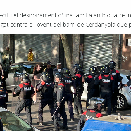
efectiu el desnonament d'una família amb quatre i
regat contra el jovent del barri de Cerdanyola que