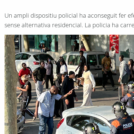
Un ampli dispositiu policial ha aconseguit fer 
sense alternativa residencial. La policia ha car