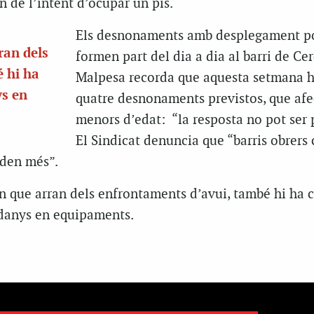
an de l’intent d’ocupar un pis.
Els desnonaments amb desplegament po
ran dels
formen part del dia a dia al barri de Ce
 hi ha
Malpesa recorda que aquesta setmana h
ys en
quatre desnonaments previstos, que af
menors d’edat: “la resposta no pot ser p
El Sindicat denuncia que “barris obrers
oden més”.
n que arran dels enfrontaments d’avui, també hi ha c
i danys en equipaments.