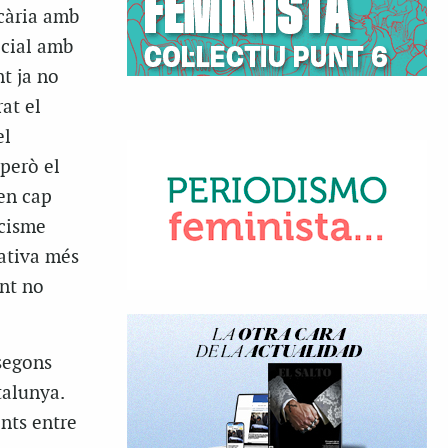
ecària amb
ocial amb
t ja no
at el
el
però el
ben cap
acisme
nativa més
ent no
segons
talunya.
nts entre