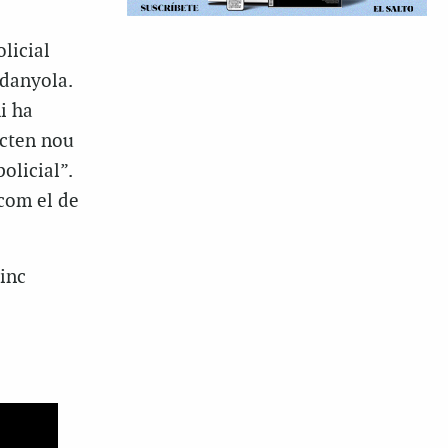
licial
rdanyola.
i ha
ecten nou
olicial”.
 com el de
inc