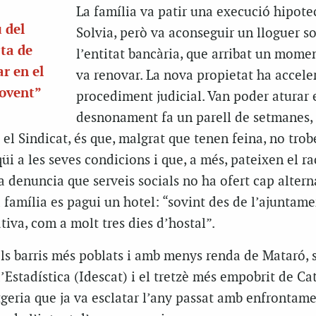
La família va patir una execució hipot
 del
Solvia, però va aconseguir un lloguer s
sta de
l’entitat bancària, que arribat un momen
r en el
va renovar. La nova propietat ha acceler
jovent”
procediment judicial. Van poder aturar 
desnonament fa un parell de setmanes, 
el Sindicat, és que, malgrat que tenen feina, no tro
üi a les seves condicions i que, a més, pateixen el r
 denuncia que serveis socials no ha ofert cap alter
 família es pagui un hotel: “sovint des de l’ajuntam
tiva, com a molt tres dies d’hostal”.
ls barris més poblats i amb menys renda de Mataró, 
d’Estadística (Idescat) i el tretzè més empobrit de Ca
geria que ja va esclatar l’any passat amb enfrontame