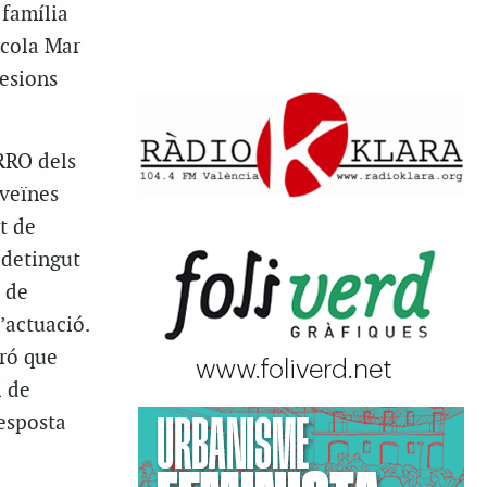
 família
scola Mar
lesions
ARRO dels
 veïnes
t de
 detingut
t de
’actuació.
ró que
i de
resposta