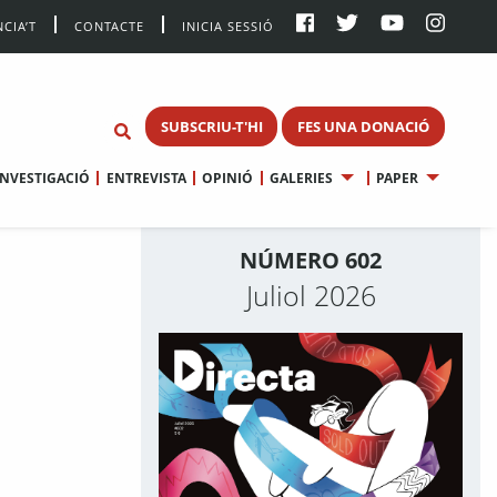
CIA’T
CONTACTE
INICIA SESSIÓ
SUBSCRIU-T'HI
FES UNA DONACIÓ
INVESTIGACIÓ
ENTREVISTA
OPINIÓ
GALERIES
PAPER
NÚMERO 602
Juliol 2026