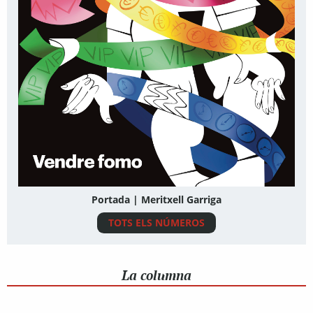
Portada | Meritxell Garriga
TOTS ELS NÚMEROS
La columna