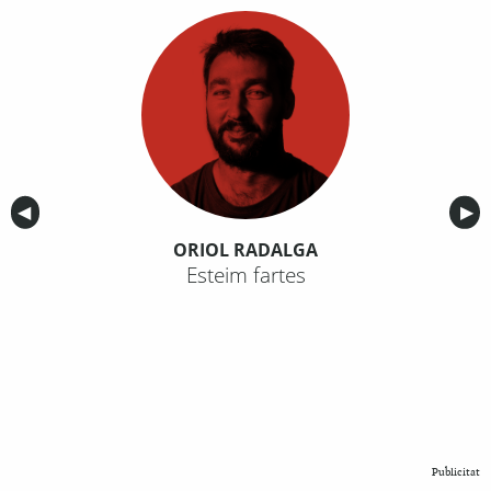
Anterior
◀︎
Sig
▶︎
ORIOL RADALGA
Esteim fartes
Publicitat