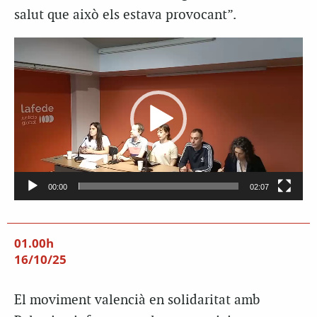
salut que això els estava provocant”.
Reproductor
de
vídeo
00:00
02:07
01.00h
16/10/25
El moviment valencià en solidaritat amb