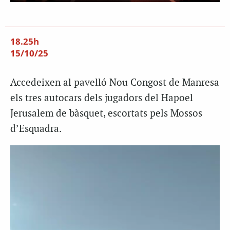
18.25h
15/10/25
Accedeixen al pavelló Nou Congost de Manresa
els tres autocars dels jugadors del Hapoel
Jerusalem de bàsquet, escortats pels Mossos
d’Esquadra.
Reproductor
de
vídeo