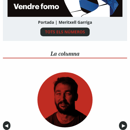
Portada | Meritxell Garriga
TOTS ELS NÚMEROS
La columna
Anterior
◀︎
Sig
▶︎