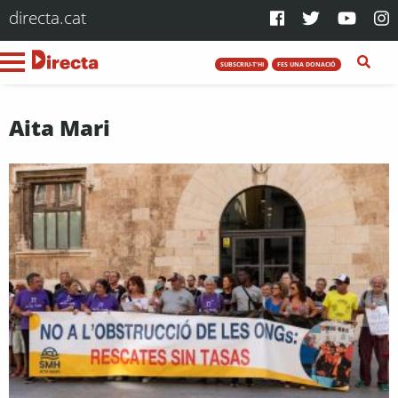
directa.cat
SUBSCRIU-T'HI
FES UNA DONACIÓ
Aita Mari