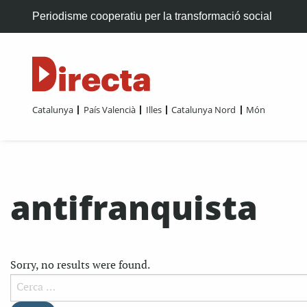
Periodisme cooperatiu per la transformació social
Catalunya
País Valencià
Illes
Catalunya Nord
Món
antifranquista
Sorry, no results were found.
Cerca: