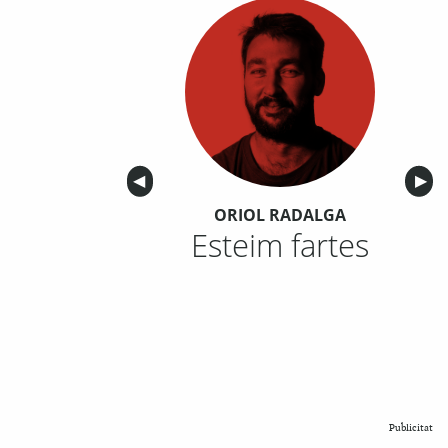
Anterior
◀︎
Sigu
▶︎
ORIOL RADALGA
Esteim fartes
Publicitat