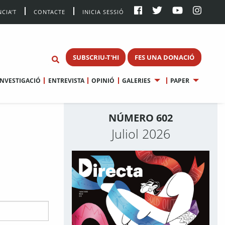
CIA’T
CONTACTE
INICIA SESSIÓ
SUBSCRIU-T'HI
FES UNA DONACIÓ
INVESTIGACIÓ
ENTREVISTA
OPINIÓ
GALERIES
PAPER
NÚMERO 602
Juliol 2026