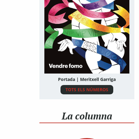
Portada | Meritxell Garriga
TOTS ELS NÚMEROS
La columna