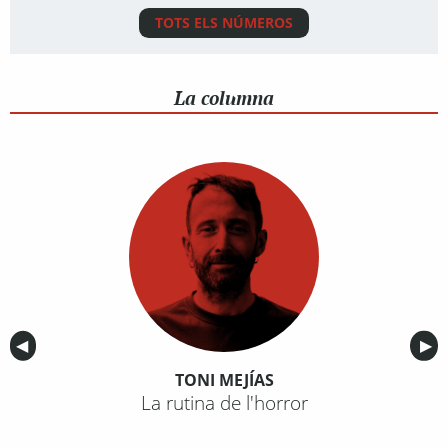
TOTS ELS NÚMEROS
La columna
Anterior
◀︎
Sig
▶︎
TONI MEJÍAS
La rutina de l'horror