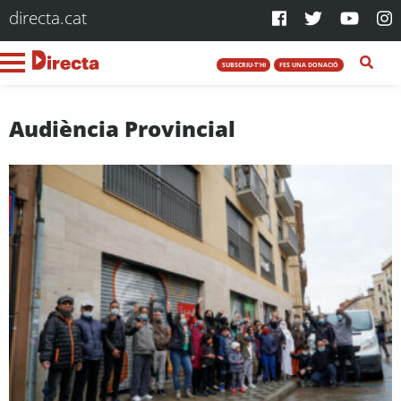
directa.cat
SUBSCRIU-T'HI
FES UNA DONACIÓ
Audiència Provincial