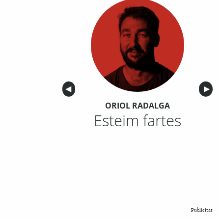
Anterior
◀︎
Sigu
▶︎
ORIOL RADALGA
Esteim fartes
Publicitat