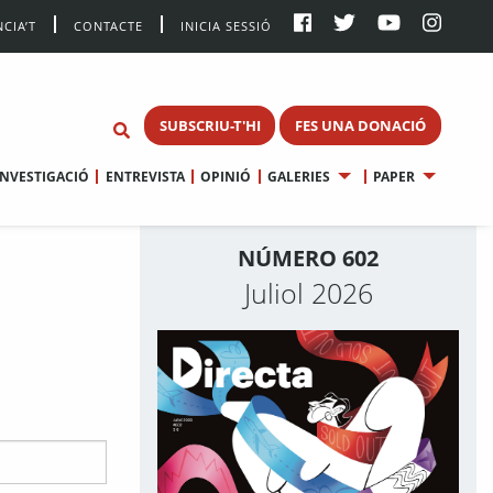
CIA’T
CONTACTE
INICIA SESSIÓ
SUBSCRIU-T'HI
FES UNA DONACIÓ
INVESTIGACIÓ
ENTREVISTA
OPINIÓ
GALERIES
PAPER
NÚMERO 602
Juliol 2026