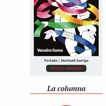
Portada | Meritxell Garriga
TOTS ELS NÚMEROS
La columna