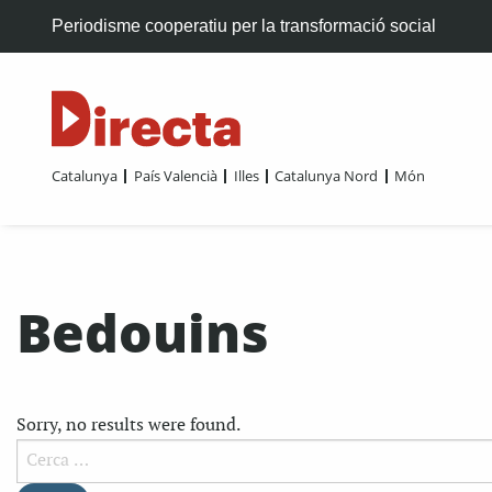
Periodisme cooperatiu per la transformació social
Catalunya
País Valencià
Illes
Catalunya Nord
Món
Bedouins
Sorry, no results were found.
Cerca: