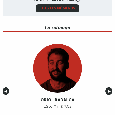
TOTS ELS NÚMEROS
La columna
Anterior
◀︎
Sig
▶︎
ORIOL RADALGA
Esteim fartes