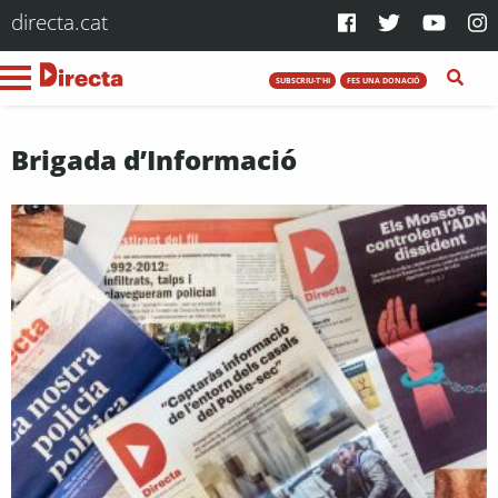
directa.cat
SUBSCRIU-T'HI
FES UNA DONACIÓ
Brigada d’Informació