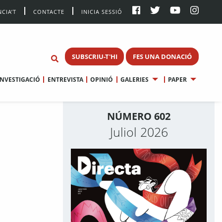
CIA’T
CONTACTE
INICIA SESSIÓ
SUBSCRIU-T'HI
FES UNA DONACIÓ
INVESTIGACIÓ
ENTREVISTA
OPINIÓ
GALERIES
PAPER
NÚMERO 602
Juliol 2026