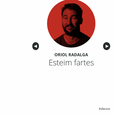
Anterior
◀︎
Sigu
▶︎
ORIOL RADALGA
Esteim fartes
Publicitat