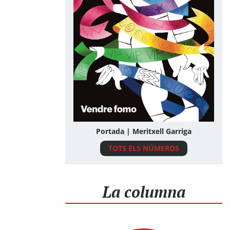
Portada | Meritxell Garriga
TOTS ELS NÚMEROS
La columna