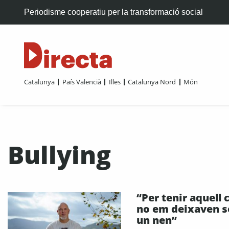
Periodisme cooperatiu per la transformació social
Catalunya
País Valencià
Illes
Catalunya Nord
Món
Bullying
“Per tenir aquell 
no em deixaven s
un nen”