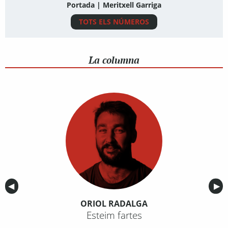
Portada | Meritxell Garriga
TOTS ELS NÚMEROS
La columna
Anterior
◀︎
Sig
▶︎
ORIOL RADALGA
Esteim fartes