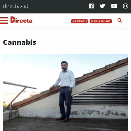
directa.cat
SUBSCRIU-T'HI
FES UNA DONACIÓ
Cannabis