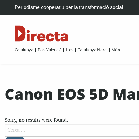
Periodisme cooperatiu per la transformació social
Catalunya
País Valencià
Illes
Catalunya Nord
Món
Canon EOS 5D Mar
Sorry, no results were found.
Cerca: