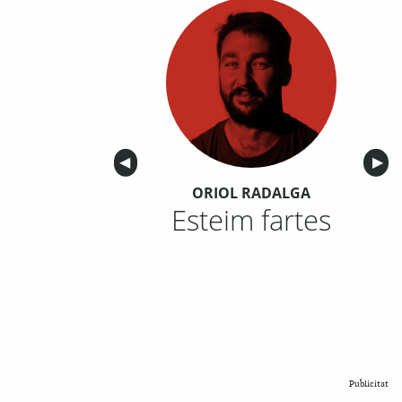
Anterior
◀︎
Sigu
▶︎
ORIOL RADALGA
Esteim fartes
Publicitat