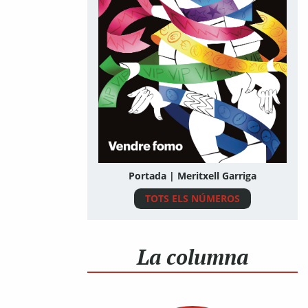
Portada | Meritxell Garriga
TOTS ELS NÚMEROS
La columna