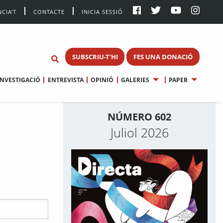
CIA’T
CONTACTE
INICIA SESSIÓ
SUBSCRIU-T'HI
FES UNA DONACIÓ
INVESTIGACIÓ
ENTREVISTA
OPINIÓ
GALERIES
PAPER
NÚMERO 602
Juliol 2026