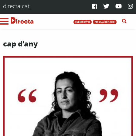
directa.cat
SUBSCRIU-T'HI
FES UNA DONACIÓ
cap d’any