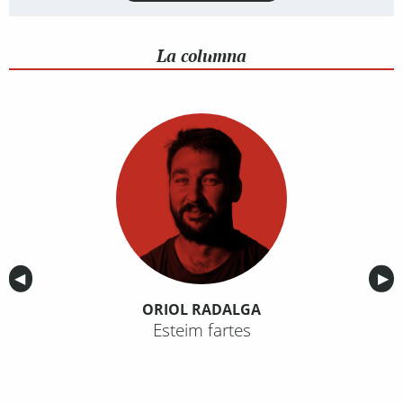
La columna
Anterior
◀︎
Sig
▶︎
ORIOL RADALGA
Esteim fartes