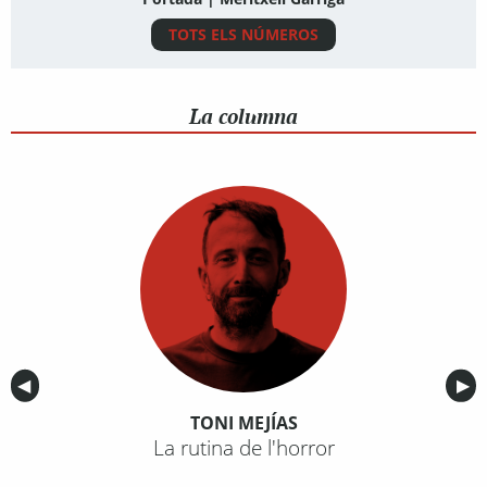
TOTS ELS NÚMEROS
La columna
Anterior
◀︎
Sig
▶︎
TONI MEJÍAS
La rutina de l'horror