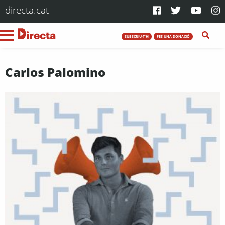
directa.cat
SUBSCRIU-T'HI
FES UNA DONACIÓ
Carlos Palomino