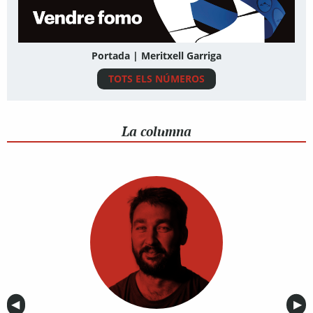
Portada | Meritxell Garriga
TOTS ELS NÚMEROS
La columna
Anterior
◀︎
Sig
▶︎