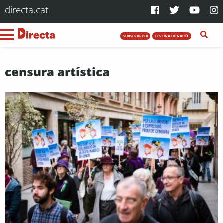
directa.cat
SUBSCRIU-T'HI
FES UNA DONACIÓ
censura artística