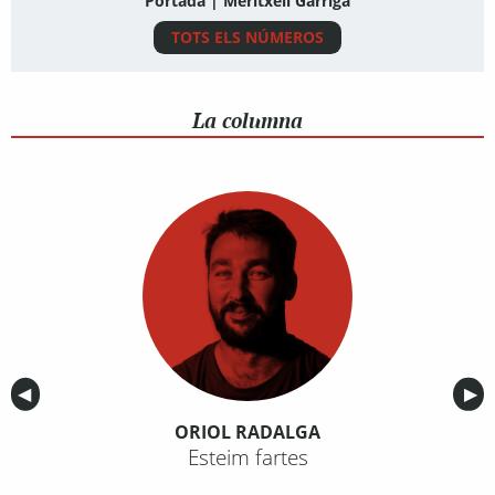
Portada | Meritxell Garriga
TOTS ELS NÚMEROS
La columna
Anterior
◀︎
Sig
▶︎
ORIOL RADALGA
Esteim fartes