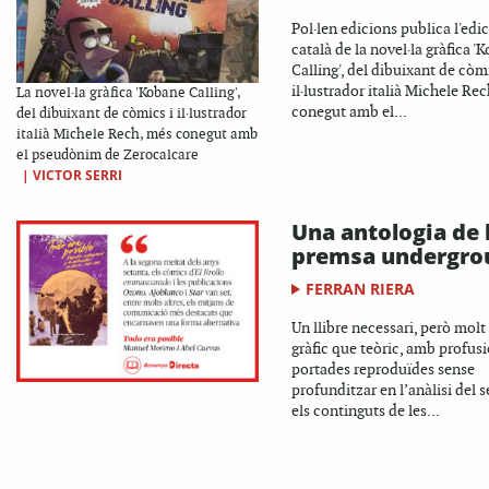
Pol·len edicions publica l'edi
català de la novel·la gràfica '
Calling', del dibuixant de còmi
il·lustrador italià Michele Re
La novel·la gràfica 'Kobane Calling',
conegut amb el...
del dibuixant de còmics i il·lustrador
italià Michele Rech, més conegut amb
el pseudònim de Zerocalcare
|
VICTOR SERRI
Una antologia de 
premsa undergro
FERRAN RIERA
Un llibre necessari, però mol
gràfic que teòric, amb profusi
portades reproduïdes sense
profunditzar en l’anàlisi del se
els continguts de les...