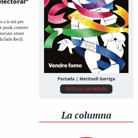
electoral”
s a la mà per
 punk, centres
socials sense
Michele Rech
Portada | Meritxell Garriga
TOTS ELS NÚMEROS
La columna