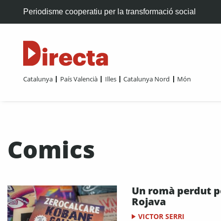
Periodisme cooperatiu per la transformació social
Catalunya
País Valencià
Illes
Catalunya Nord
Món
Comics
Un romà perdut p
Rojava
VICTOR SERRI