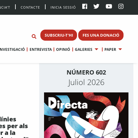
CIA’T
CONTACTE
INICIA SESSIÓ
SUBSCRIU-T'HI
FES UNA DONACIÓ
INVESTIGACIÓ
ENTREVISTA
OPINIÓ
GALERIES
PAPER
NÚMERO 602
Juliol 2026
línies
es per als
r a la