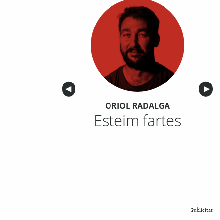
Anterior
◀︎
Sigu
▶︎
ORIOL RADALGA
Esteim fartes
Publicitat