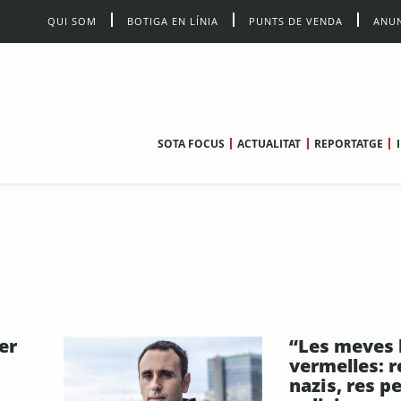
QUI SOM
BOTIGA EN LÍNIA
PUNTS DE VENDA
ANUN
SOTA FOCUS
ACTUALITAT
REPORTATGE
er
“Les meves 
vermelles: r
nazis, res pe