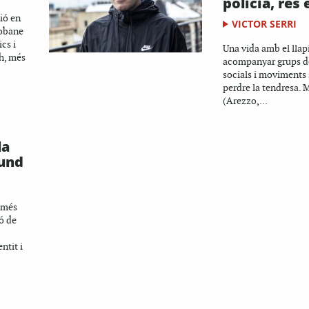
policia, res 
ció en
VICTOR SERRI
Kobane
cs i
Una vida amb el llapi
ch, més
acompanyar grups de
socials i moviments 
perdre la tendresa. 
(Arezzo,...
la
und
t més
ó de
ntit i