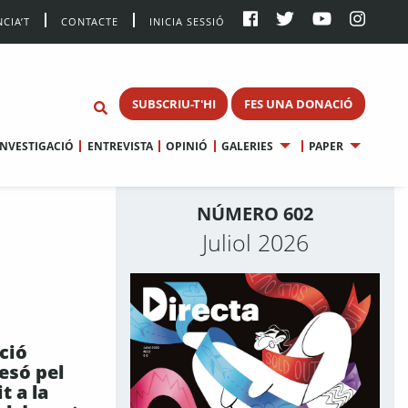
CIA’T
CONTACTE
INICIA SESSIÓ
SUBSCRIU-T'HI
FES UNA DONACIÓ
INVESTIGACIÓ
ENTREVISTA
OPINIÓ
GALERIES
PAPER
NÚMERO 602
Juliol 2026
ció
esó pel
t a la