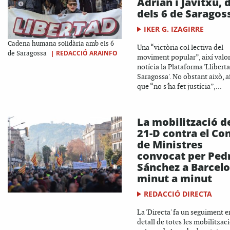
Adrián i Javitxu, 
dels 6 de Saragos
IKER G. IZAGIRRE
Cadena humana solidària amb els 6
Una “victòria col·lectiva del
|
REDACCIÓ ARAINFO
de Saragossa
moviment popular”, així valor
notícia la Plataforma 'Lliberta
Saragossa'. No obstant això, 
que “no s'ha fet justícia”,...
La mobilització d
21-D contra el Con
de Ministres
convocat per Ped
Sánchez a Barcelo
minut a minut
REDACCIÓ DIRECTA
La 'Directa' fa un seguiment e
detall de totes les mobilitzaci