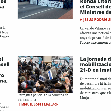
dos
Ronda Litor
sa
el Consell d
Ministres de
JESÚS RODRÍGU
a la
Un veí de Vilanova i 
t 6 de
afronta una petició d
afirmen
anys de privació de l
l'acció intermitent q
el
La jornada 
sell
mobilitzaci
21-D en ima
ro
Durant tot el matí d
na,
de desembre hi ha h
mobilitzacions en re
de Ministres, que s’h
Càrregues policials a la columna de
Llotja...
Via Laietana
n
|
MIGUEL LOPEZ MALLACH
ons al