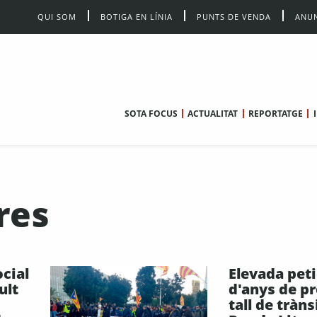
QUI SOM
BOTIGA EN LÍNIA
PUNTS DE VENDA
ANUN
SOTA FOCUS
ACTUALITAT
REPORTATGE
res
ocial
Elevada peti
ult
d'anys de pr
tall de trànsi