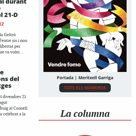
al durant
e
l 21-D
EZ
la Geltrú
'entre sis i nou
libertat per
ue va voler...
de
ons del
Portada | Meritxell Garriga
tges
TOTS ELS NÚMEROS
el divendres 21
agut
buig al Consell
La columna
a celebrat a la