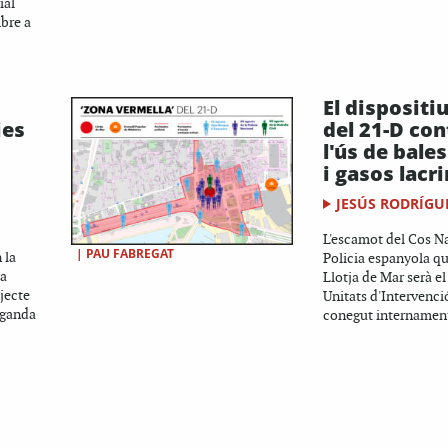
ial
bre a
El dispositiu
ies
del 21-D co
l'ús de bale
i gasos lac
JESÚS RODRÍGU
L'escamot del Cos N
|
PAU FABREGAT
 la
Policia espanyola qu
la
Llotja de Mar serà el
jecte
Unitats d'Intervenció
aganda
conegut internament