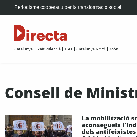
Periodisme cooperatiu per la transformació social
Catalunya
País Valencià
Illes
Catalunya Nord
Món
Consell de Minist
La mobilització s
aconsegueix l'ind
dels antifeixistes