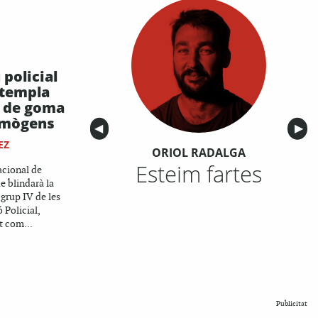
 policial
ntempla
s de goma
rimògens
Anterior
◀︎
Sigu
▶︎
EZ
ORIOL RADALGA
Esteim fartes
acional de
e blindarà la
 grup IV de les
 Policial,
 com...
Publicitat