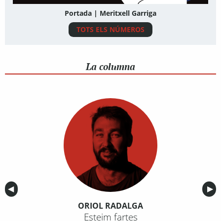
Portada | Meritxell Garriga
TOTS ELS NÚMEROS
La columna
Anterior
◀︎
Sig
▶︎
ORIOL RADALGA
Esteim fartes