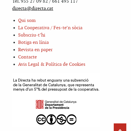
Tel. 935 27 09 82 / 661 493 117
directa@directa.cat
Qui som
La Cooperativa / Fes-te’n sòcia
Subscriu-t’hi
Botiga en línia
Revista en paper
Contacte
Avis Legal & Política de Cookies