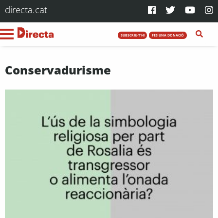
directa.cat
SUBSCRIU-T'HI
FES UNA DONACIÓ
Conservadurisme