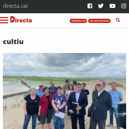
directa.cat
SUBSCRIU-T'HI
FES UNA DONACIÓ
cultiu