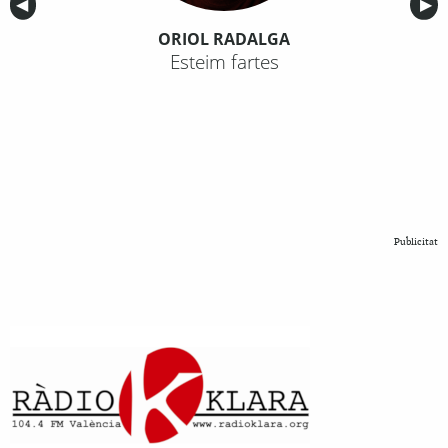
Anterior
◀︎
Sig
▶︎
ORIOL RADALGA
Esteim fartes
Publicitat