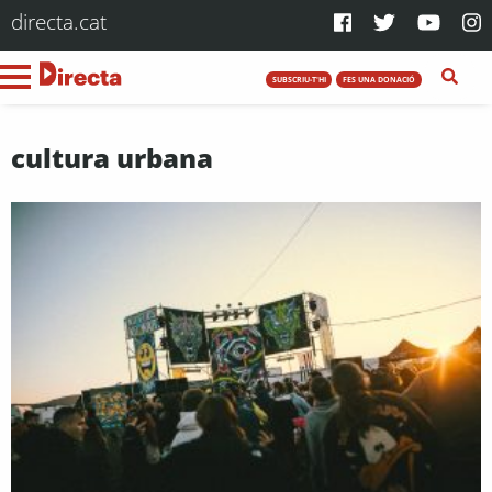
directa.cat
SUBSCRIU-T'HI
FES UNA DONACIÓ
cultura urbana