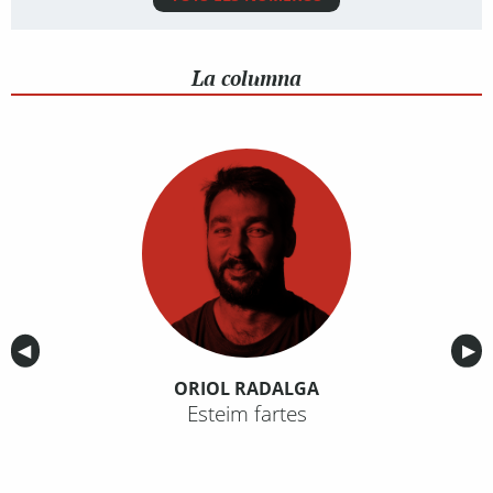
La columna
Anterior
◀︎
Sig
▶︎
ORIOL RADALGA
Esteim fartes