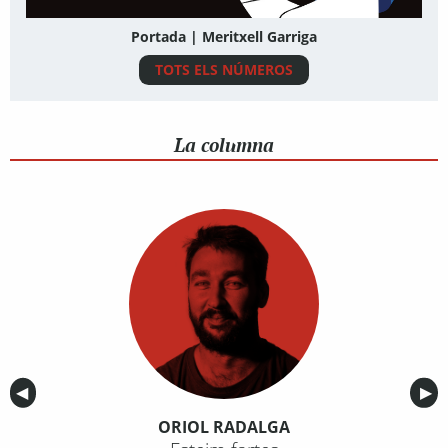
Portada | Meritxell Garriga
TOTS ELS NÚMEROS
La columna
Anterior
◀︎
Sig
▶︎
ORIOL RADALGA