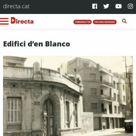
directa.cat
SUBSCRIU-T'HI
FES UNA DONACIÓ
Edifici d’en Blanco