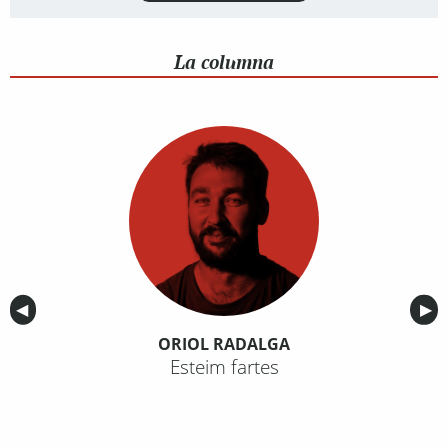
La columna
Anterior
◀︎
Sig
▶︎
ORIOL RADALGA
Esteim fartes