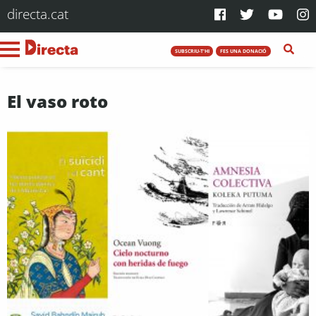
directa.cat
SUBSCRIU-T'HI
FES UNA DONACIÓ
El vaso roto