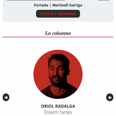
Portada | Meritxell Garriga
TOTS ELS NÚMEROS
La columna
Anterior
◀︎
Sig
▶︎
ORIOL RADALGA
Esteim fartes