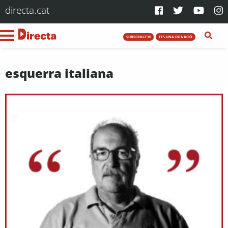
directa.cat
SUBSCRIU-T'HI
FES UNA DONACIÓ
esquerra italiana