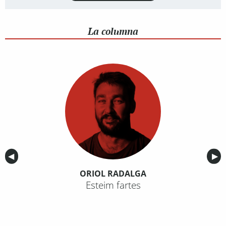
La columna
Anterior
◀︎
Sig
▶︎
ORIOL RADALGA
Esteim fartes