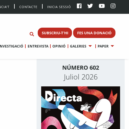
CIA’T
CONTACTE
INICIA SESSIÓ
SUBSCRIU-T'HI
FES UNA DONACIÓ
INVESTIGACIÓ
ENTREVISTA
OPINIÓ
GALERIES
PAPER
NÚMERO 602
Juliol 2026