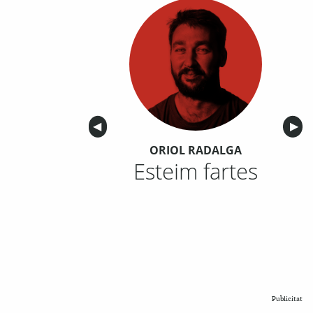
Anterior
◀︎
Sigu
▶︎
ORIOL RADALGA
Esteim fartes
Publicitat