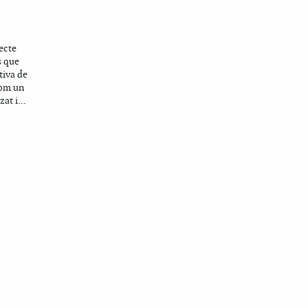
ecte
s que
tiva de
com un
at i...