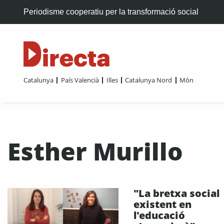
Periodisme cooperatiu per la transformació social
Catalunya
País Valencià
Illes
Catalunya Nord
Món
Esther Murillo
"La bretxa social
existent en
l'educació