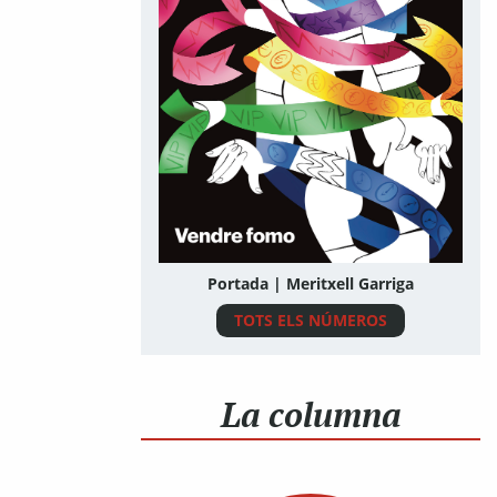
Portada | Meritxell Garriga
TOTS ELS NÚMEROS
La columna