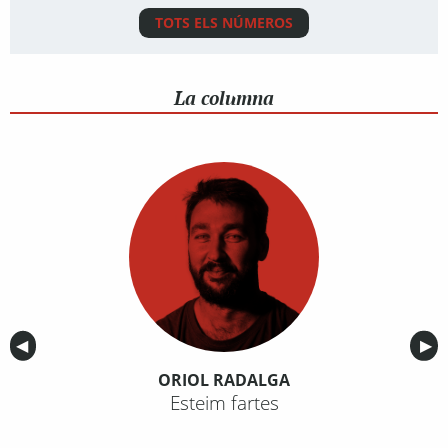
TOTS ELS NÚMEROS
La columna
Anterior
◀︎
Sig
▶︎
ORIOL RADALGA
Esteim fartes