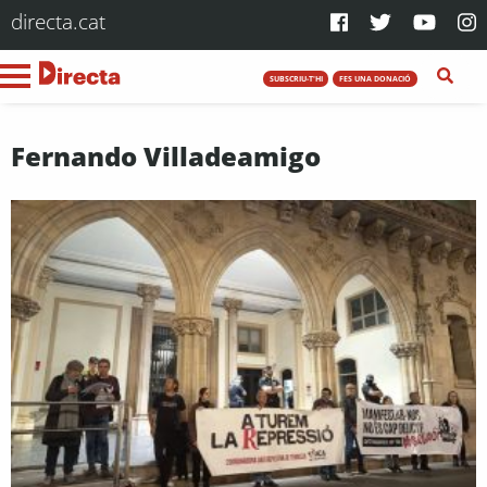
directa.cat
SUBSCRIU-T'HI
FES UNA DONACIÓ
Fernando Villadeamigo