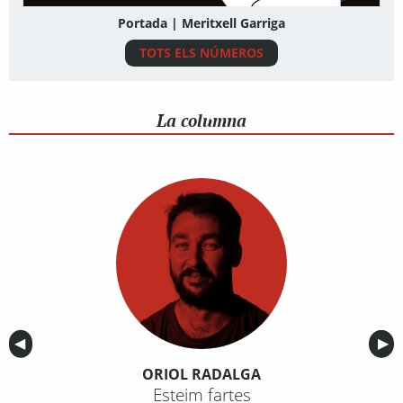
Portada | Meritxell Garriga
TOTS ELS NÚMEROS
La columna
Anterior
◀︎
Sig
▶︎
ORIOL RADALGA
Esteim fartes