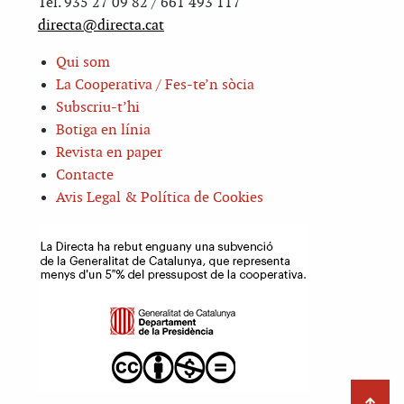
Tel. 935 27 09 82 / 661 493 117
directa@directa.cat
Qui som
La Cooperativa / Fes-te’n sòcia
Subscriu-t’hi
Botiga en línia
Revista en paper
Contacte
Avis Legal & Política de Cookies