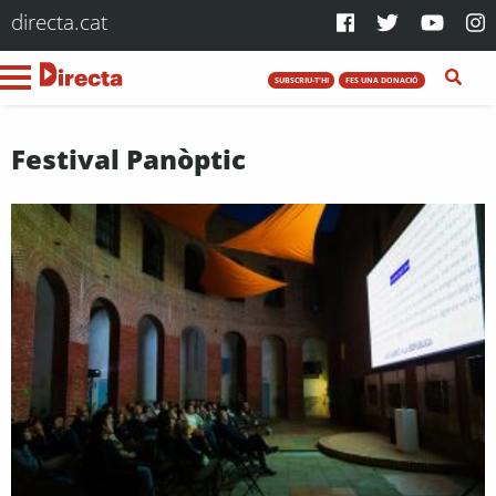
directa.cat
SUBSCRIU-T'HI
FES UNA DONACIÓ
Festival Panòptic