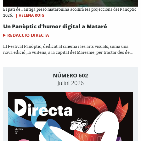
El pati de l'antiga presó mataronina acollirà les projeccions del Panòptic
|
HELENA ROIG
2026,
Un Panòptic d'humor digital a Mataró
REDACCIÓ DIRECTA
El Festival Panòptic, dedicat al cinema i les arts visuals, suma una
nova edició, la vuitena, a la capital del Maresme, per tractar des de...
NÚMERO 602
Juliol 2026