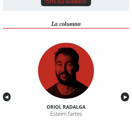
TOTS ELS NÚMEROS
La columna
Anterior
◀︎
Sig
▶︎
ORIOL RADALGA
Esteim fartes