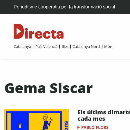
Periodisme cooperatiu per la transformació social
Catalunya
País Valencià
Illes
Catalunya Nord
Món
Gema Siscar
Els últims dimart
cada mes
PABLO FLORS