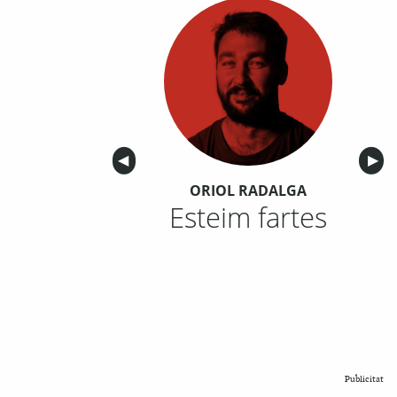
Anterior
◀︎
Sigu
▶︎
ORIOL RADALGA
Esteim fartes
Publicitat