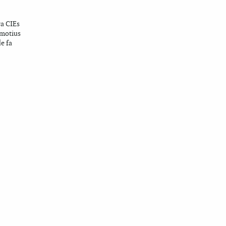
a CIEs
 motius
e fa