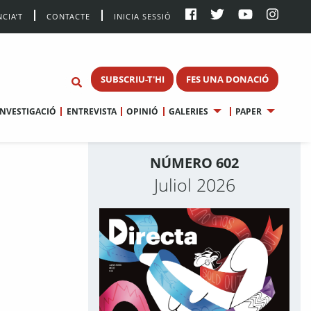
CIA’T
CONTACTE
INICIA SESSIÓ
SUBSCRIU-T'HI
FES UNA DONACIÓ
INVESTIGACIÓ
ENTREVISTA
OPINIÓ
GALERIES
PAPER
NÚMERO 602
Juliol 2026