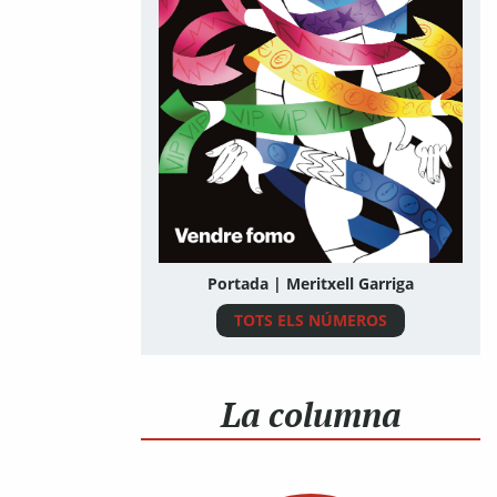
Portada | Meritxell Garriga
TOTS ELS NÚMEROS
La columna