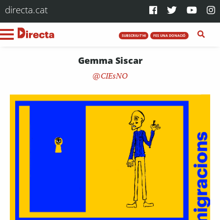
directa.cat
SUBSCRIU-T'HI
FES UNA DONACIÓ
Gemma Siscar
CIEsNO