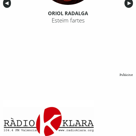
Anterior
◀︎
Sig
▶︎
ORIOL RADALGA
Esteim fartes
Publicitat