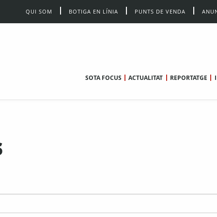
QUI SOM
BOTIGA EN LÍNIA
PUNTS DE VENDA
ANUN
SOTA FOCUS
ACTUALITAT
REPORTATGE
s