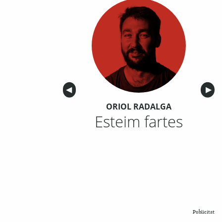
Anterior
◀︎
Sigu
▶︎
ORIOL RADALGA
Esteim fartes
Publicitat