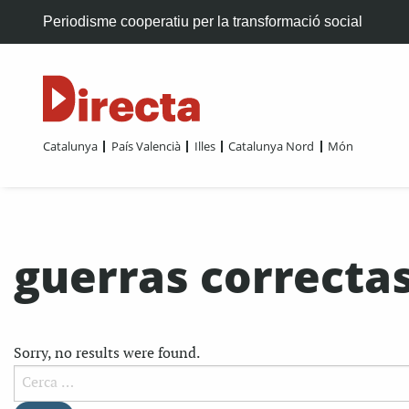
Periodisme cooperatiu per la transformació social
Catalunya
País Valencià
Illes
Catalunya Nord
Món
guerras correcta
Sorry, no results were found.
Cerca: