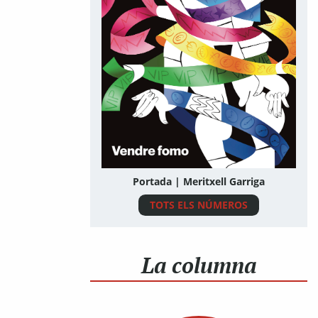
Portada | Meritxell Garriga
TOTS ELS NÚMEROS
La columna