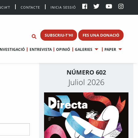
CIA’T
CONTACTE
INICIA SESSIÓ
SUBSCRIU-T'HI
FES UNA DONACIÓ
INVESTIGACIÓ
ENTREVISTA
OPINIÓ
GALERIES
PAPER
NÚMERO 602
Juliol 2026