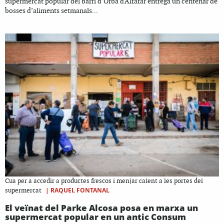
supermercat popular del barri d’Orba d'Alfafar entrega un centenar de
bosses d’aliments setmanals...
Cua per a accedir a productes frescos i menjar calent a les portes del
|
RAQUEL FONTANAL
supermercat
El veïnat del Parke Alcosa posa en marxa un
supermercat popular en un antic Consum