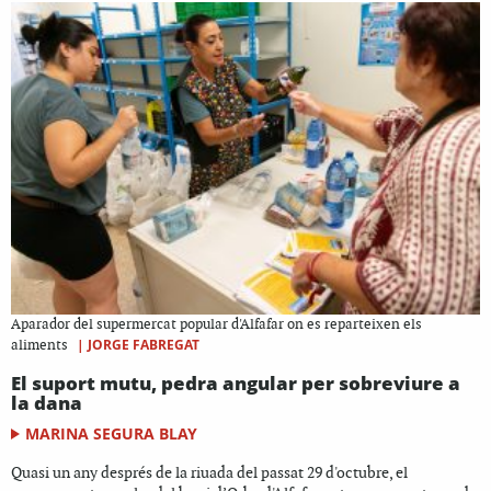
Aparador del supermercat popular d'Alfafar on es reparteixen els
|
JORGE FABREGAT
aliments
El suport mutu, pedra angular per sobreviure a
la dana
MARINA SEGURA BLAY
Quasi un any després de la riuada del passat 29 d'octubre, el