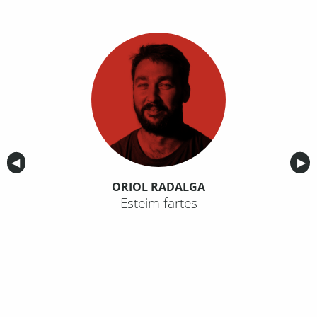
Anterior
◀︎
Sig
▶︎
ORIOL RADALGA
Esteim fartes