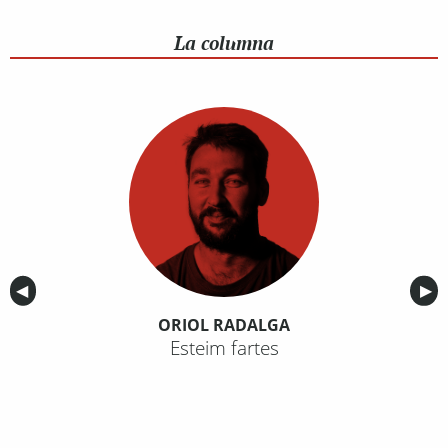
La columna
Anterior
◀︎
Sig
▶︎
ORIOL RADALGA
Esteim fartes