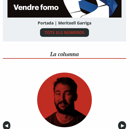
Portada | Meritxell Garriga
TOTS ELS NÚMEROS
La columna
Anterior
◀︎
Sig
▶︎