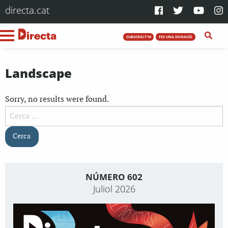
directa.cat
SUBSCRIU-T'HI
FES UNA DONACIÓ
Landscape
Sorry, no results were found.
Cerca:
NÚMERO 602
Juliol 2026