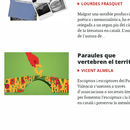
LOURDES FRASQUET
Malgrat una notable producc
poètica i memorialística, ha e
relegada a un segon pla del c
de la literatura en català. L’un
de l’autora de...
Paraules que
vertebren el terri
VICENT ALMELA
Escriptors i escriptores del Pa
Valencià s’uneixen a través
d’associacions o societats lite
per fomentar l’escriptura i la 
en català i preservar la memòr