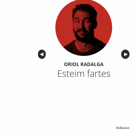
Anterior
◀︎
Sigu
▶︎
ORIOL RADALGA
Esteim fartes
Publicitat