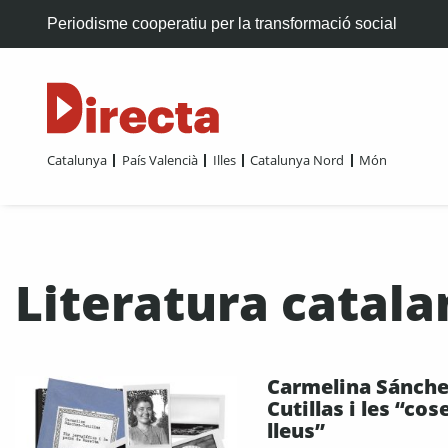
Periodisme cooperatiu per la transformació social
Catalunya
País Valencià
Illes
Catalunya Nord
Món
Literatura catala
Carmelina Sánche
Cutillas i les “cos
lleus”