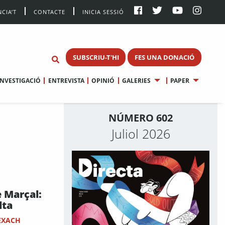
CIA’T
CONTACTE
INICIA SESSIÓ
SUBSCRIU-T'HI
FES UNA DONACIÓ
INVESTIGACIÓ
ENTREVISTA
OPINIÓ
GALERIES
PAPER
NÚMERO 602
Juliol 2026
 Marçal:
lta
EXACH