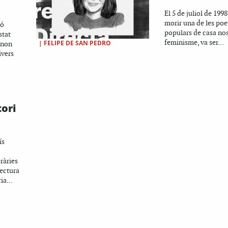
El 5 de juliol de 1998
morir una de les po
ió
populars de casa nos
stat
feminisme, va ser...
|
FELIPE DE SAN PEDRO
ànon
ivers
tori
ís
ràries
lectura
ia...