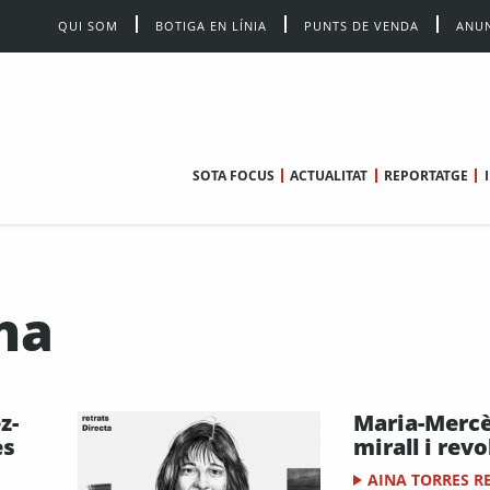
QUI SOM
BOTIGA EN LÍNIA
PUNTS DE VENDA
ANUN
SOTA FOCUS
ACTUALITAT
REPORTATGE
na
z-
Maria-Mercè
es
mirall i revo
AINA TORRES R