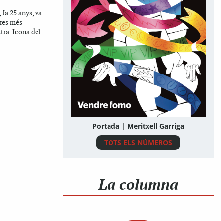
, fa 25 anys, va
etes més
tra. Icona del
Portada | Meritxell Garriga
TOTS ELS NÚMEROS
La columna