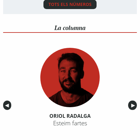
TOTS ELS NÚMEROS
La columna
Anterior
◀︎
Sig
▶︎
ORIOL RADALGA
Esteim fartes