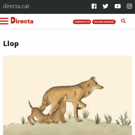
directa.cat
SUBSCRIU-T'HI
FES UNA DONACIÓ
Llop