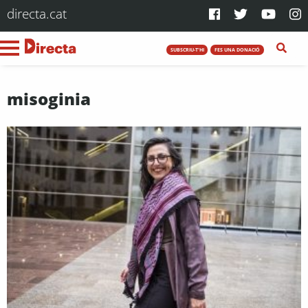
directa.cat
SUBSCRIU-T'HI
FES UNA DONACIÓ
misoginia