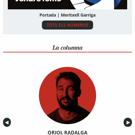
Portada | Meritxell Garriga
TOTS ELS NÚMEROS
La columna
Anterior
◀︎
Sig
▶︎
ORIOL RADALGA