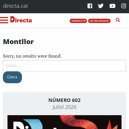
directa.cat
SUBSCRIU-T'HI
FES UNA DONACIÓ
Montllor
Sorry, no results were found.
Cerca:
NÚMERO 602
Juliol 2026