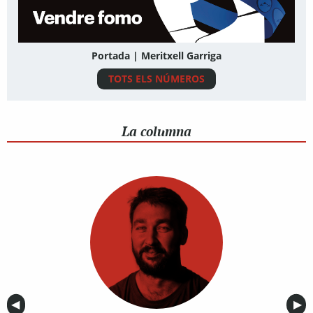
Portada | Meritxell Garriga
TOTS ELS NÚMEROS
La columna
Anterior
◀︎
Sig
▶︎