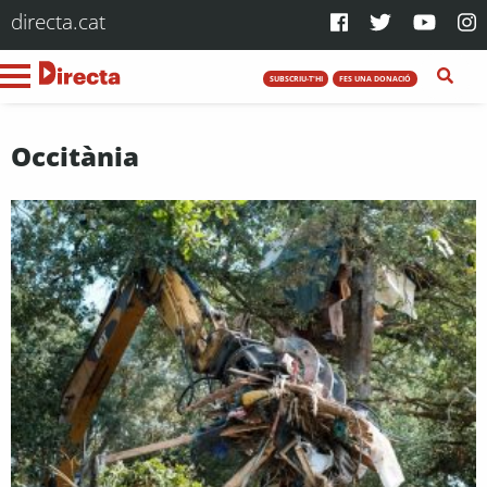
directa.cat
SUBSCRIU-T'HI
FES UNA DONACIÓ
Occitània