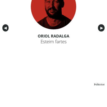
Anterior
◀︎
Sig
▶︎
ORIOL RADALGA
Esteim fartes
Publicitat