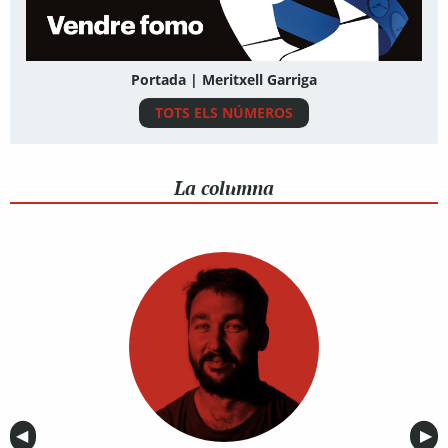
Portada | Meritxell Garriga
TOTS ELS NÚMEROS
La columna
Anterior
◀︎
Sig
▶︎