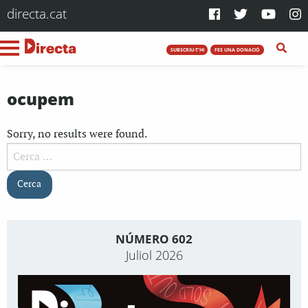
directa.cat
SUBSCRIU-T'HI
FES UNA DONACIÓ
ocupem
Sorry, no results were found.
Cerca:
NÚMERO 602
Juliol 2026