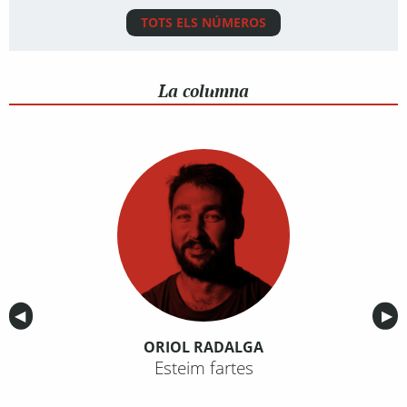
TOTS ELS NÚMEROS
La columna
Anterior
◀︎
Sig
▶︎
ORIOL RADALGA
Esteim fartes