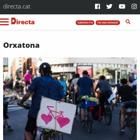
directa.cat
SUBSCRIU-T'HI
FES UNA DONACIÓ
Orxatona