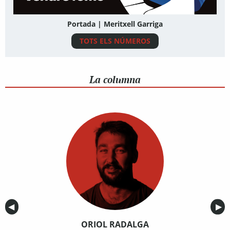
Portada | Meritxell Garriga
TOTS ELS NÚMEROS
La columna
Anterior
◀︎
Sig
▶︎
ORIOL RADALGA