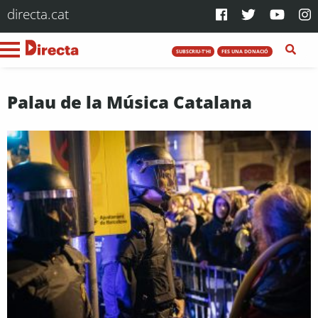
directa.cat
SUBSCRIU-T'HI
FES UNA DONACIÓ
Palau de la Música Catalana