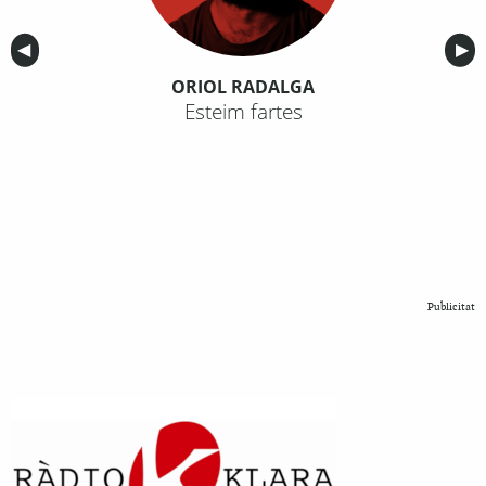
Anterior
◀︎
Sig
▶︎
ORIOL RADALGA
Esteim fartes
Publicitat