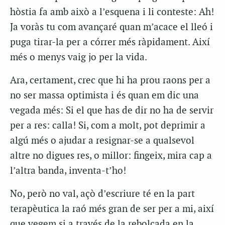
hòstia fa amb això a l’esquena i li conteste: Ah!
Ja voràs tu com avançaré quan m’acace el lleó i
puga tirar-la per a córrer més ràpidament. Així
més o menys vaig jo per la vida.
Ara, certament, crec que hi ha prou raons per a
no ser massa optimista i és quan em dic una
vegada més: Si el que has de dir no ha de servir
per a res: calla! Si, com a molt, pot deprimir a
algú més o ajudar a resignar-se a qualsevol
altre no digues res, o millor: fingeix, mira cap a
l’altra banda, inventa-t’ho!
No, però no val, açò d’escriure té en la part
terapèutica la raó més gran de ser per a mi, així
que vegem si a través de la rebolcada en la