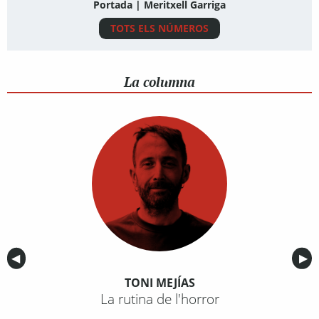
Portada | Meritxell Garriga
TOTS ELS NÚMEROS
La columna
Anterior
◀︎
Sig
▶︎
TONI MEJÍAS
La rutina de l'horror