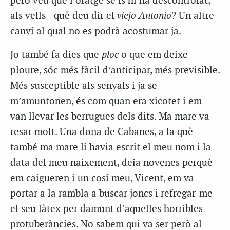
però veu que l’oratge se’ls hi ha descontrolat,
als vells –què deu dir el
viejo Antonio
? Un altre
canvi al qual no es podrà acostumar ja.
Jo també fa dies que
ploc
o que em deixe
ploure, sóc més fàcil d’anticipar, més previsible.
Més susceptible als senyals i ja se
m’amuntonen, és com quan era xicotet i em
van llevar les berrugues dels dits. Ma mare va
resar molt. Una dona de Cabanes, a la què
també ma mare li havia escrit el meu nom i la
data del meu naixement, deia novenes perquè
em caigueren i un cosí meu, Vicent, em va
portar a la rambla a buscar joncs i refregar-me
el seu làtex per damunt d’aquelles horribles
protuberàncies. No sabem qui va ser però al