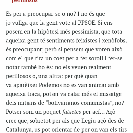
perillosos
És per a preocupar-se o no? I no és que
jo vullga que la gent vote al PPSOE. Si ens
posem en la hipòtesi més pessimista, que tota
aqueixa gent té sentiments feixistes i xenòfobs,
és preocupant; però si pensem que voten això
com el que tira un coet per a fer soroll i fer-se
notar també ho és: no els veuen realment
perillosos o, una altra: per què quan
va aparèixer Podemos no es van animar amb
aqueixa traca, potser va calar més el missatge
dels mitjans de “bolivarianos comunistas”, no?
Potser som un poquet
fatxetes
per ací… Açò
crec que, sobretot per als que llegiu açò des de
Catalunya, us pot orientar de per on van els tirs