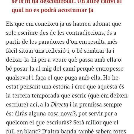
se’ls hi ha descontrolat. Un altre canvi al
qual no es podrà acostumar ja
Els que em coneixeu ja us haureu adonat que
solc escriure des de les contradiccions, és a
partir de les paradoxes d’on em resulta més
fàcil situar una reflexió i, o bé sembrar-la i
deixar-la-hi per a veure què passa amb ella o
bé posar-la al mig del camí perquè entropesse
qualsevol i faça el que puga amb ella. Ho he
estat pensant una estona i crec que aquesta és
la tercera temporada que escric (que em deixen
escriure) ací, a la
Directa
i la premissa sempre
és: diràs alguna cosa nova?, pot servir per a
quelcom el que escriuràs? Serà millor que el
full en blanc? D’altra banda també sabem totes