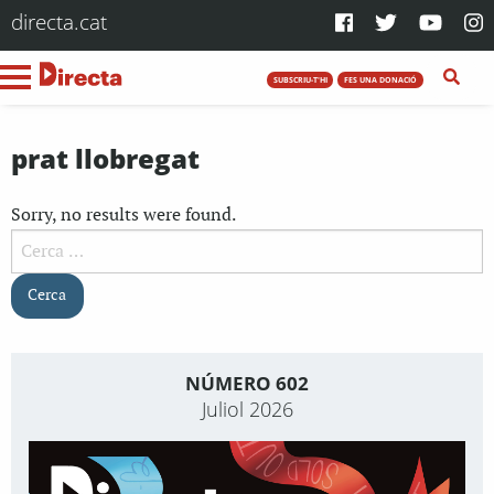
directa.cat
SUBSCRIU-T'HI
FES UNA DONACIÓ
prat llobregat
Sorry, no results were found.
Cerca:
NÚMERO 602
Juliol 2026