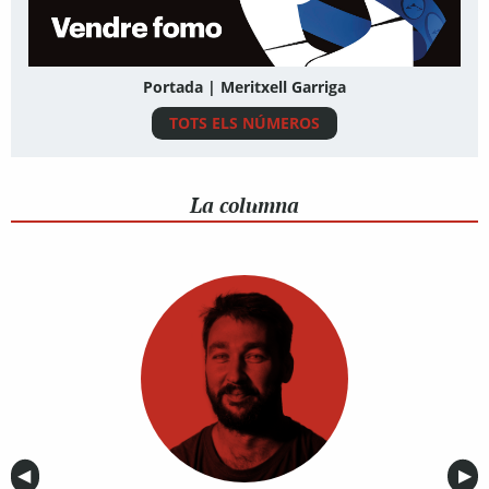
Portada | Meritxell Garriga
TOTS ELS NÚMEROS
La columna
Anterior
◀︎
Sig
▶︎